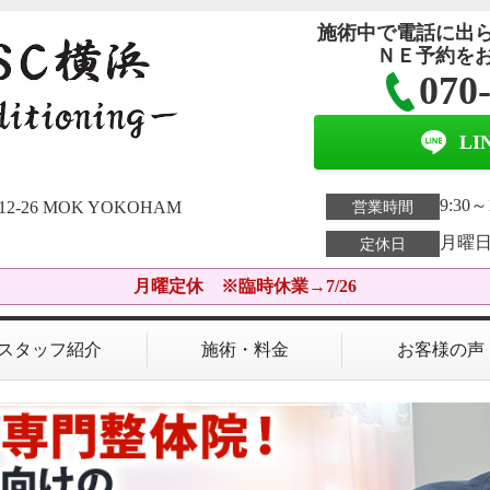
施術中で電話に出
ＮＥ予約を
070
L
9:30～
26 MOK YOKOHAM
営業時間
月曜日
定休日
月曜定休 ※臨時休業→7/26
スタッフ紹介
施術・料金
お客様の声