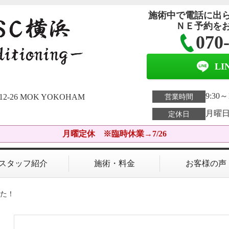
施術中で電話に出
ＮＥ予約を
070
L
9:30～
26 MOK YOKOHAM
営業時間
月曜日
定休日
月曜定休 ※臨時休業→7/26
スタッフ紹介
施術・料金
お客様の声
した！